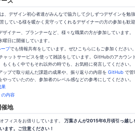
ナーズ
は、デザイン初心者達がみんなで協力して少しずつデザインを勉
苦している様を暖かく見守ってくれるデザイナーの方の参加も歓
デザイナー、プランナーなど、様々な職業の方が参加しています。
水曜日に開催しています。
グループ
でも情報共有をしています。ぜひこちらにもご参加ください
チャットサービスを使って雑談をしています。GitHubのアカウン
。もくもく中でもそれ以外の時でも、お気軽に発言してください。
アップで取り組んだ課題の成果や、振り返りの内容を
GitHub
で管
をやっていたのか、参加者のレベル感などの参考にしてください。
成果
りの内容
開催地
オフィスをお借りしています。
万葉さんが2015年6月頃引っ越
います。ご注意ください！