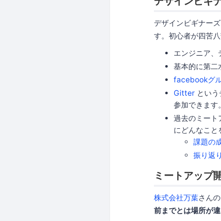
デザインビギ
デザインビギナーズ
す。初心者が四苦八
エンジニア、
基本的に第二
facebook
Gitter
という
参加できます
過去のミート
にどんなこと
課題の
振り返
ミートアップ
株式会社万葉
さんの
前までとは場所が違