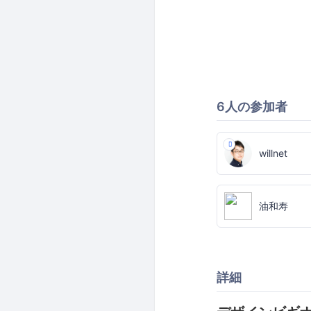
6人の参加者
willnet
油和寿
詳細